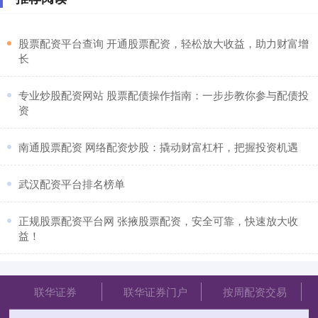
​股票配资平台查询 开通股票配资，轻松放大收益，助力财富增
长
​专业炒股配资网站 股票配债操作指南：一步步教你参与配债投
资
​南通股票配资 网络配资炒股：撬动财富杠杆，把握投资机遇
​武汉配资平台排名榜单
​正规股票配资平台网 张掖股票配资，安全可靠，快速放大收
益！
联华证券
联华证券门户
按周配资交易