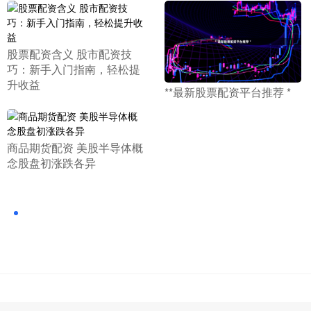
​股票配资含义 股市配资技
巧：新手入门指南，轻松提
升收益
​**最新股票配资平台推荐 *
​商品期货配资 美股半导体概
念股盘初涨跌各异