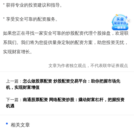
* 获得专业的投资建议和指导。
* 享受安全可靠的配资服务。
如果您正在寻找一家安全可靠的炒股配资代理个股操盘，欢迎联
系我们。我们将为您提供量身定制的配资方案，助您投资无忧，
实现财富增长。
文章为作者独立观点，不代表联华证券观点
上一篇：
怎么做股票配资 炒股配资交易平台：助你把握市场先
机，实现财富增值
下一篇：
南通股票配资 网络配资炒股：撬动财富杠杆，把握投资
机遇
相关文章