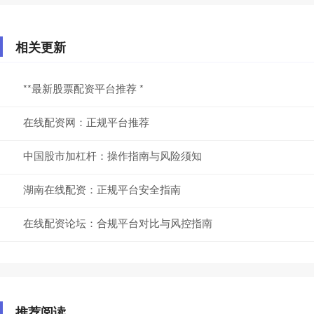
相关更新
**最新股票配资平台推荐 *
在线配资网：正规平台推荐
中国股市加杠杆：操作指南与风险须知
湖南在线配资：正规平台安全指南
在线配资论坛：合规平台对比与风控指南
推荐阅读