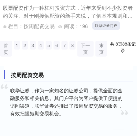
股票配资作为一种杠杆投资方式，近年来受到不少投资者
的关注。对于刚接触配资的新手来说，了解基本规则和风
险控制至关重要。本文将为您梳理股票配资的核心要点，
栏目：
按周配资交易
阅读：
196
联华证券门户
帮助您迈出....
共
8
页
88
条记
首
1
2
3
4
5
6
7
8
下一
末
录
页
页
页
按周配资交易
联华证券，作为一家知名的证券公司，提供全面的金
融服务和相关信息。其门户平台为客户提供了便捷的
访问渠道，联华证券还推出了按周配资交易的服务，
有效把握短期交易机会。