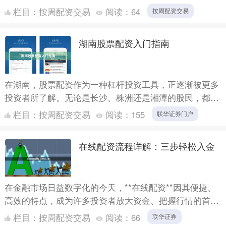
益（同时也放大风险）的操作方式。对于想要提高资金使
栏目：
按周配资交易
阅读：
64
按周配资交易
用....
湖南股票配资入门指南
在湖南，股票配资作为一种杠杆投资工具，正逐渐被更多
投资者所了解。无论是长沙、株洲还是湘潭的股民，都可
能听说过“配资”这个词。但对于新手来说联华证券门户，
栏目：
按周配资交易
阅读：
155
联华证券门户
配资到底....
在线配资流程详解：三步轻松入金
在金融市场日益数字化的今天，**在线配资**因其便捷、
高效的特点，成为许多投资者放大资金、把握行情的首选
工具。然而，对于初次接触配资的朋友来说，“如何操作”
栏目：
按周配资交易
阅读：
66
联华证券