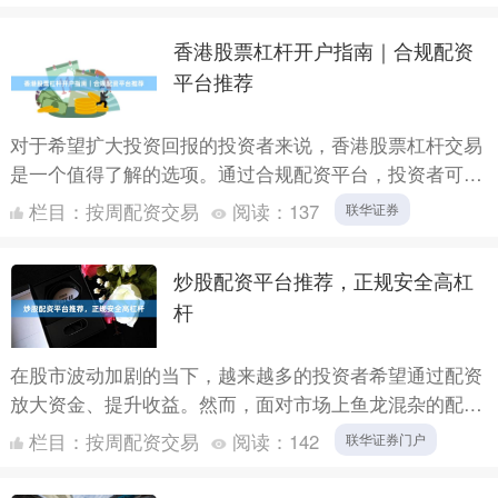
“资....
香港股票杠杆开户指南｜合规配资
平台推荐
对于希望扩大投资回报的投资者来说，香港股票杠杆交易
是一个值得了解的选项。通过合规配资平台，投资者可以
用较少的自有资金撬动更大规模的交易。本文将为您详细
栏目：
按周配资交易
阅读：
137
联华证券
解析香港股....
炒股配资平台推荐，正规安全高杠
杆
在股市波动加剧的当下，越来越多的投资者希望通过配资
放大资金、提升收益。然而，面对市场上鱼龙混杂的配资
平台，如何挑选一家正规、安全且提供高杠杆的配资平台
栏目：
按周配资交易
阅读：
142
联华证券门户
联华证券门....