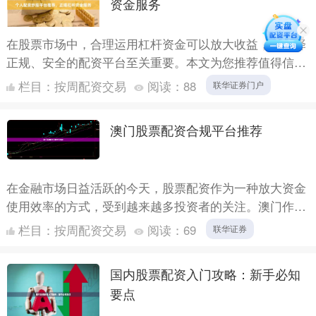
资金服务
在股票市场中，合理运用杠杆资金可以放大收益，但选择
正规、安全的配资平台至关重要。本文为您推荐值得信赖
的个人配资炒股平台，帮助您在合规框架下获取杠杆资金
栏目：
按周配资交易
阅读：
88
联华证券门户
服务。 #....
澳门股票配资合规平台推荐
在金融市场日益活跃的今天，股票配资作为一种放大资金
使用效率的方式，受到越来越多投资者的关注。澳门作为
国际自由港联华证券，其金融监管体系相对成熟，部分合
栏目：
按周配资交易
阅读：
69
联华证券
规的股票配....
国内股票配资入门攻略：新手必知
要点