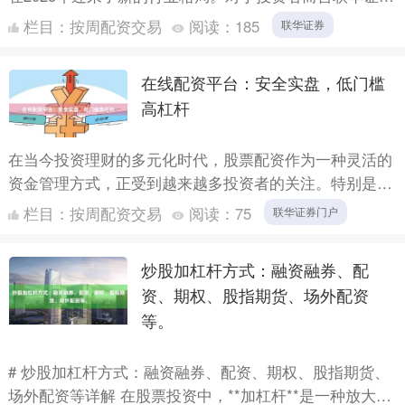
券，选择合规、透明、稳定的配资平台至关重要。本文基
栏目：
按周配资交易
阅读：
185
联华证券
于行业数....
在线配资平台：安全实盘，低门槛
高杠杆
在当今投资理财的多元化时代，股票配资作为一种灵活的
资金管理方式，正受到越来越多投资者的关注。特别是
“在线配资平台”的兴起，为普通投资者提供了更加便捷、
栏目：
按周配资交易
阅读：
75
联华证券门户
高效的参与....
炒股加杠杆方式：融资融券、配
资、期权、股指期货、场外配资
等。
# 炒股加杠杆方式：融资融券、配资、期权、股指期货、
场外配资等详解 在股票投资中，**加杠杆**是一种放大收