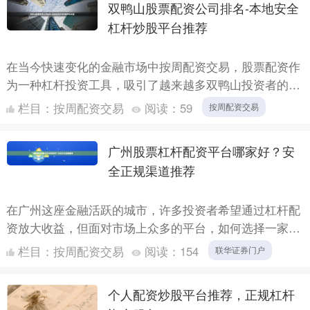
双鸭山股票配资公司排名-本地安全
杠杆炒股平台推荐
在当今快速变化的金融市场中按周配资交易，股票配资作
为一种杠杆投资工具，吸引了越来越多双鸭山投资者的关
注。然而，面对市场上众多的配资公司，如何选择一家既
栏目：
按周配资交易
阅读：
59
按周配资交易
安全又可靠....
广州股票杠杆配资平台哪家好？安
全正规渠道推荐
在广州这座金融活跃的城市，许多投资者希望通过杠杆配
资放大收益，但面对市场上众多的平台，如何选择一家安
全、正规且可靠的机构成为关键问题。本文将为您详细解
栏目：
按周配资交易
阅读：
154
联华证券门户
析广州股票....
个人配资炒股平台推荐，正规杠杆