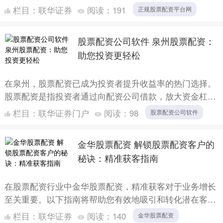
资收益的一大瓶颈。股票配资作为一种创新的投资方式，
栏目：
联华证券
阅读：
191
正规股票配资平台网
为投资者提....
股票配资公司软件 泉州股票配资：
助您投资更轻松
在泉州，股票配资已成为投资者提升收益率的热门选择。
股票配资是指投资者通过向配资公司借款，放大资金杠
杆，从而提高投资收益。 1. 了解配资公司：选择一家信
栏目：
联华证券门户
阅读：
98
股票配资公司软件
誉良好的....
金华股票配资 解锁股票配资客户的
秘诀：精准获客指南
在股票配资行业中金华股票配资，精准获客对于业务增长
至关重要。以下指南将帮助您有效地吸引和转化潜在客
户： 近期，沪深两市指数震荡上行，成交量有所放大。
栏目：
联华证券
阅读：
140
金华股票配资