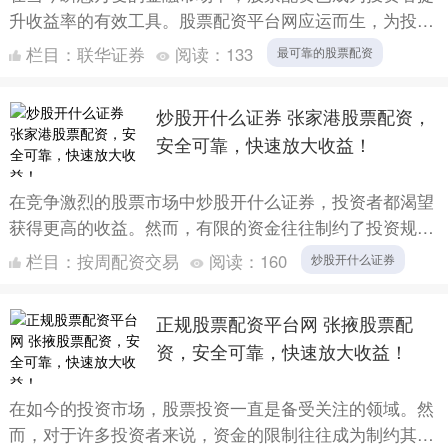
升收益率的有效工具。股票配资平台网应运而生，为投资
者提供便捷、安全的配资服务，助力其投资无忧，财富倍
栏目：
联华证券
阅读：
133
最可靠的股票配资
增。 票配....
炒股开什么证券 张家港股票配资，
安全可靠，快速放大收益！
在竞争激烈的股票市场中炒股开什么证券，投资者都渴望
获得更高的收益。然而，有限的资金往往制约了投资规模
和盈利潜力。股票配资作为一种创新的金融工具，为投资
栏目：
按周配资交易
阅读：
160
炒股开什么证券
者提供了一....
正规股票配资平台网 张掖股票配
资，安全可靠，快速放大收益！
在如今的投资市场，股票投资一直是备受关注的领域。然
而，对于许多投资者来说，资金的限制往往成为制约其投