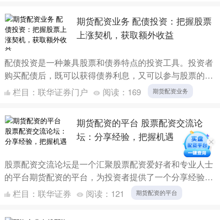
期货配资业务 配债投资：把握股票
上涨契机，获取额外收益
配债投资是一种兼具股票和债券特点的投资工具。投资者
购买配债后，既可以获得债券利息，又可以参与股票的上
涨收益。 * **放大投资规模：**通过杠杆资金，投资者可
栏目：
联华证券门户
阅读：
169
期货配资业务
以....
期货配资的平台 股票配资交流论
坛：分享经验，把握机遇
股票配资交流论坛是一个汇聚股票配资爱好者和专业人士
的平台期货配资的平台，为投资者提供了一个分享经验、
把握机遇的宝贵空间。 香港配资炒股的门槛较低，一般
栏目：
联华证券
阅读：
121
期货配资的平台
只需提供1....