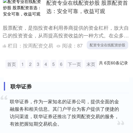
配资专业在线配资炒股 股票配资首
选：安全可靠，收益可观
股票配资，是指投资者利用券商提供的资金杠杆，放大自
己的投资资金，从而提高投资收益的一种方式。在众多的
股票配资平台中，选择一个安全可靠、收益可观的平台至
栏目：
按周配资交易
阅读：
87
配资专业在线配资炒股
关重要。 ....
共
6
页
60
条记录
首页
1
2
3
4
5
6
下一页
末页
联华证券
联华证券，作为一家知名的证券公司，提供全面的金
融服务和相关信息。其门户平台为客户提供了便捷的
访问渠道，联华证券还推出了按周配资交易的服务，
有效把握短期交易机会。