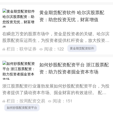
科技、消费、....
黄金期货配资软件 哈尔滨股票配
资：助您投资无忧，财富增值
在瞬息万变的股票市场中，资金是投资者的关键。哈尔滨
股票配资应运而生，为投资者提供杠杆资金，放大投资收
益。 翻翻股票配资平台的门槛极低，只需少量资金即可
栏目：
联华证券
阅读：
122
黄金期货配资软件
参与。这为....
如何炒股配资配资平台 浙江股票配
资：助力投资者掘金资本市场
浙江股票配资行业蓬勃发展如何炒股配资配资平台，为投
资者提供了撬动资本市场、掘金财富的有效途径。 配资
股配资的优势在于放大收益。通过借贷资金，投资者可以
栏目：
按周配资交易
阅读：
151
投入更多的....
如何炒股配资配资平台