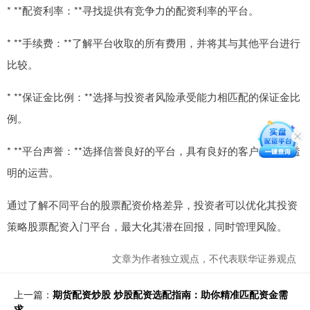
* **配资利率：**寻找提供有竞争力的配资利率的平台。
* **手续费：**了解平台收取的所有费用，并将其与其他平台进行
比较。
* **保证金比例：**选择与投资者风险承受能力相匹配的保证金比
例。
* **平台声誉：**选择信誉良好的平台，具有良好的客户服务和透
明的运营。
通过了解不同平台的股票配资价格差异，投资者可以优化其投资
策略股票配资入门平台，最大化其潜在回报，同时管理风险。
文章为作者独立观点，不代表联华证券观点
上一篇：
期货配资炒股 炒股配资选配指南：助你精准匹配资金需
求