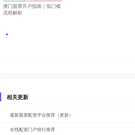
​澳门股票开户指南｜低门槛
流程解析
相关更新
最新股票配资平台推荐（更新）
在线配资门户排行推荐