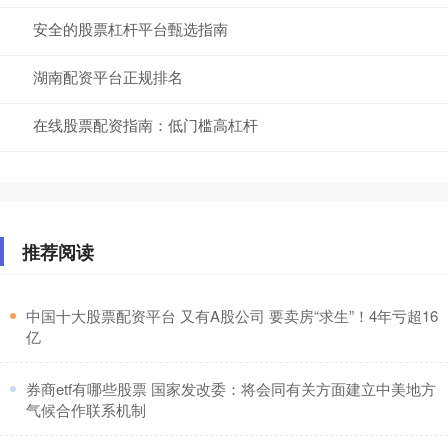
安全的股票杠杆平台甄选指南
湖南配资平台正规排名
在线股票配资指南：低门槛高杠杆
推荐阅读
​中国十大股票配资平台 又有A股公司 要卖房“求生”！4年亏超16
亿
​券商etf有哪些股票 国家发改委：将会同有关方面建立中美地方
气候合作联系机制